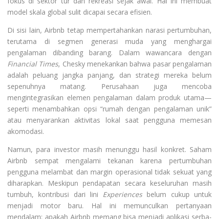
fokus di sektor tur dan rekreasi sejak awal. Hal ini membuat
model skala global sulit dicapai secara efisien.
Di sisi lain, Airbnb tetap mempertahankan narasi pertumbuhan,
terutama di segmen generasi muda yang menghargai
pengalaman dibanding barang. Dalam wawancara dengan
Financial Times
, Chesky menekankan bahwa pasar pengalaman
adalah peluang jangka panjang, dan strategi mereka belum
sepenuhnya matang. Perusahaan juga mencoba
mengintegrasikan elemen pengalaman dalam produk utama—
seperti menambahkan opsi “rumah dengan pengalaman unik”
atau menyarankan aktivitas lokal saat pengguna memesan
akomodasi.
Namun, para investor masih menunggu hasil konkret. Saham
Airbnb sempat mengalami tekanan karena pertumbuhan
pengguna melambat dan margin operasional tidak sekuat yang
diharapkan. Meskipun pendapatan secara keseluruhan masih
tumbuh, kontribusi dari lini
Experiences
belum cukup untuk
menjadi motor baru. Hal ini memunculkan pertanyaan
mendalam: apakah Airbnb memang bisa menjadi aplikasi serba-