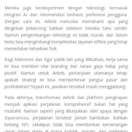
Mereka juga bereksperimen dengan teknologi, termasuk
integrasi AI dan rekomendasi berbasis preferensi pengguna.
Dengan cara ini, Airbnb mencoba memahami apa yang
diinginkan pelancong bahkan sebelum mereka tahu sendiri.
Namun pengembangan teknologi ini tidak murah, dan belum
tentu bisa mengimbangi kompleksitas layanan offline yang tetap
memerlukan kehadiran fisik.
Bagi Mahomes dan figur publik lain yang dilibatkan, kerja sama
ini bisa memberi nilai branding dan narasi gaya hidup yang
positif. Namun untuk Airbnb, pertanyaan utamanya tetap:
apakah strategi ini bisa memperbesar pangsa pasar dan
profitabilitas? Sejauh ini, jawaban tersebut masih menggantung.
Pada akhirnya, transformasi Airbnb dari platform penginapan
menjadi aplikasi perjalanan komprehensif bukan hal yang
mustahil. Namun seperti yang ditunjukkan oleh upaya dengan
Experiences
, perjalanan tersebut penuh hambatan. Bahkan
bintang NFL sekalipun tidak bisa memberikan kemenangan
cepat dalam dunia di mana logistik, margin, dan preferensi