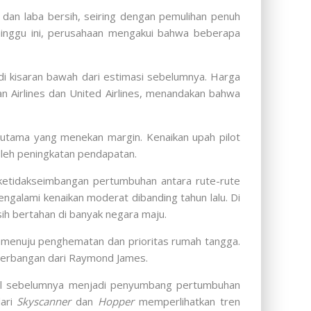
an laba bersih, seiring dengan pemulihan penuh
 minggu ini, perusahaan mengakui bahwa beberapa
i kisaran bawah dari estimasi sebelumnya. Harga
n Airlines dan United Airlines, menandakan bahwa
r utama yang menekan margin. Kenaikan upah pilot
oleh peningkatan pendapatan.
ketidakseimbangan pertumbuhan antara rute-rute
galami kenaikan moderat dibanding tahun lalu. Di
asih bertahan di banyak negara maju.
m menuju penghematan dan prioritas rumah tangga.
penerbangan dari Raymond James.
ahal sebelumnya menjadi penyumbang pertumbuhan
dari
Skyscanner
dan
Hopper
memperlihatkan tren