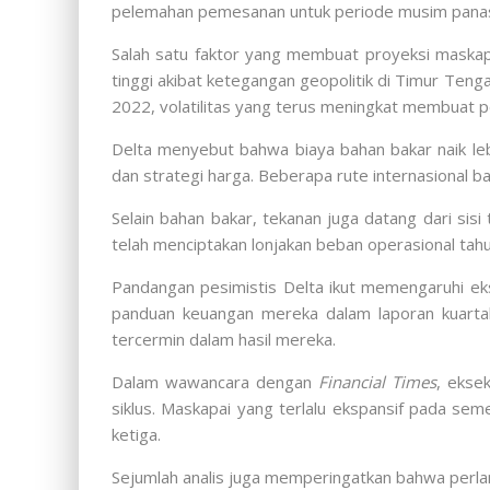
pelemahan pemesanan untuk periode musim pana
Salah satu faktor yang membuat proyeksi maskapa
tinggi akibat ketegangan geopolitik di Timur Ten
2022, volatilitas yang terus meningkat membuat per
Delta menyebut bahwa biaya bahan bakar naik leb
dan strategi harga. Beberapa rute internasional bah
Selain bahan bakar, tekanan juga datang dari sis
telah menciptakan lonjakan beban operasional tah
Pandangan pesimistis Delta ikut memengaruhi eks
panduan keuangan mereka dalam laporan kuarta
tercermin dalam hasil mereka.
Dalam wawancara dengan
Financial Times
, ekse
siklus. Maskapai yang terlalu ekspansif pada se
ketiga.
Sejumlah analis juga memperingatkan bahwa perlam