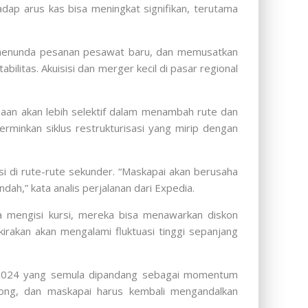
dap arus kas bisa meningkat signifikan, terutama
s, menunda pesanan pesawat baru, dan memusatkan
ilitas. Akuisisi dan merger kecil di pasar regional
haan akan lebih selektif dalam menambah rute dan
rminkan siklus restrukturisasi yang mirip dengan
nsi di rute-rute sekunder. “Maskapai akan berusaha
h,” kata analis perjalanan dari Expedia.
sa mengisi kursi, mereka bisa menawarkan diskon
kirakan akan mengalami fluktuasi tinggi sepanjang
n 2024 yang semula dipandang sebagai momentum
orong, dan maskapai harus kembali mengandalkan