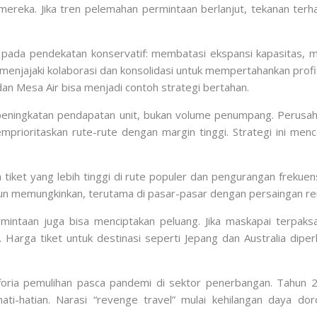
eka. Jika tren pelemahan permintaan berlanjut, tekanan terha
ali pada pendekatan konservatif: membatasi ekspansi kapasita
enjajaki kolaborasi dan konsolidasi untuk mempertahankan profitab
an Mesa Air bisa menjadi contoh strategi bertahan.
 ke peningkatan pendapatan unit, bukan volume penumpang. Perusa
ioritaskan rute-rute dengan margin tinggi. Strategi ini mence
 tiket yang lebih tinggi di rute populer dan pengurangan frekue
n memungkinkan, terutama di pasar-pasar dengan persaingan renda
mintaan juga bisa menciptakan peluang. Jika maskapai terpak
Harga tiket untuk destinasi seperti Jepang dan Australia diper
uforia pemulihan pasca pandemi di sektor penerbangan. Tahu
hati-hatian. Narasi “revenge travel” mulai kehilangan daya d