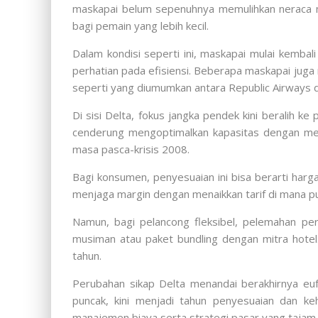
maskapai belum sepenuhnya memulihkan neraca mer
bagi pemain yang lebih kecil.
Dalam kondisi seperti ini, maskapai mulai kemb
perhatian pada efisiensi. Beberapa maskapai juga m
seperti yang diumumkan antara Republic Airways d
Di sisi Delta, fokus jangka pendek kini beralih
cenderung mengoptimalkan kapasitas dengan mempr
masa pasca-krisis 2008.
Bagi konsumen, penyesuaian ini bisa berarti harga
menjaga margin dengan menaikkan tarif di mana pu
Namun, bagi pelancong fleksibel, pelemahan per
musiman atau paket bundling dengan mitra hotel. 
tahun.
Perubahan sikap Delta menandai berakhirnya e
puncak, kini menjadi tahun penyesuaian dan ke
manajemen biaya serta strategi pasar yang tajam.