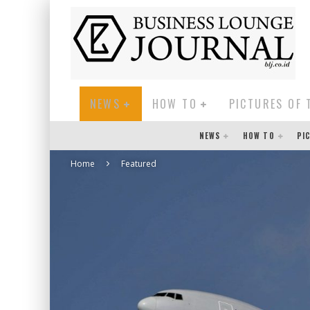
NEWS
HOW TO
PICTURES OF 
NEWS
HOW TO
PI
Home
Featured