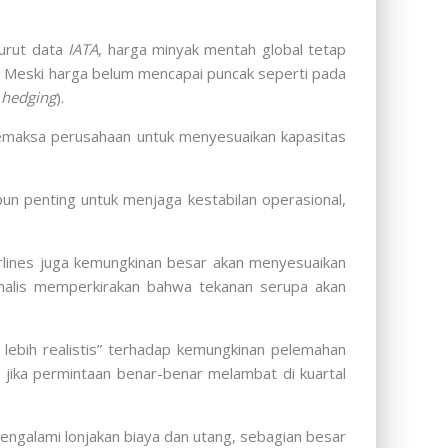
nurut data
IATA
, harga minyak mentah global tetap
h. Meski harga belum mencapai puncak seperti pada
(
hedging
).
 memaksa perusahaan untuk menyesuaikan kapasitas
pun penting untuk menjaga kestabilan operasional,
irlines juga kemungkinan besar akan menyesuaikan
nalis memperkirakan bahwa tekanan serupa akan
s lebih realistis” terhadap kemungkinan pelemahan
 jika permintaan benar-benar melambat di kuartal
engalami lonjakan biaya dan utang, sebagian besar