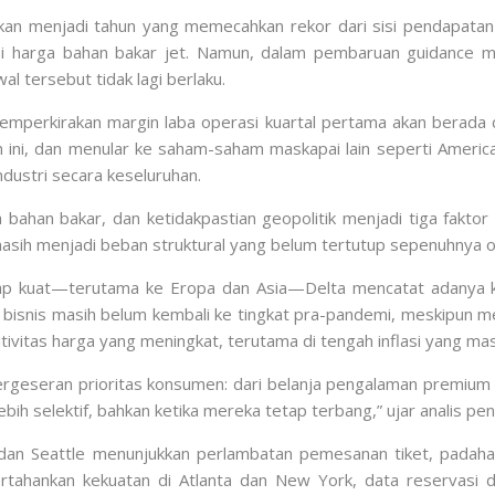
n menjadi tahun yang memecahkan rekor dari sisi pendapatan d
sasi harga bahan bakar jet. Namun, dalam pembaruan guidance
 tersebut tidak lagi berlaku.
mperkirakan margin laba operasi kuartal pertama akan berada d
ni, dan menular ke saham-saham maskapai lain seperti America
ndustri secara keseluruhan.
 bahan bakar, dan ketidakpastian geopolitik menjadi tiga fakto
masih menjadi beban struktural yang belum tertutup sepenuhnya 
tap kuat—terutama ke Eropa dan Asia—Delta mencatat adanya 
bisnis masih belum kembali ke tingkat pra-pandemi, meskipun men
sitivitas harga yang meningkat, terutama di tengah inflasi yang m
pergeseran prioritas konsumen: dari belanja pengalaman premiu
ebih selektif, bahkan ketika mereka tetap terbang,” ujar analis 
n dan Seattle menunjukkan perlambatan pemesanan tiket, pad
rtahankan kekuatan di Atlanta dan New York, data reservasi 