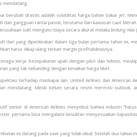
s mendatang.
i berubah drastis adalah volatilitas harga bahan bakar jet. Me
gah dan gangguan rantai pasok, terutama dari kawasan Laut Mera
usahaan sulit mengunci biaya secara akurat melalui lindung nilai 
ih dari yang diperkirakan dalam tiga bulan pertama tahun ini,
kan harus dikaji ulang terkait margin profitabilitasnya.
i tenaga kerja. Kesepakatan upah dengan pilot dan teknisi, meski
unan yang tak sebanding dengan kenaikan harga tiket.
pektasi terhadap maskapai lain. United Airlines dan American A
lan mendatang. Meski belum secara resmi merevisi outlook, a
kutif senior di American Airlines menyebut bahwa industri “haru
mester pertama bisa mengalami kesulitan menyesuaikan kapasitas
batan ini datang pada saat yang tidak ideal. Setelah dua tahun m