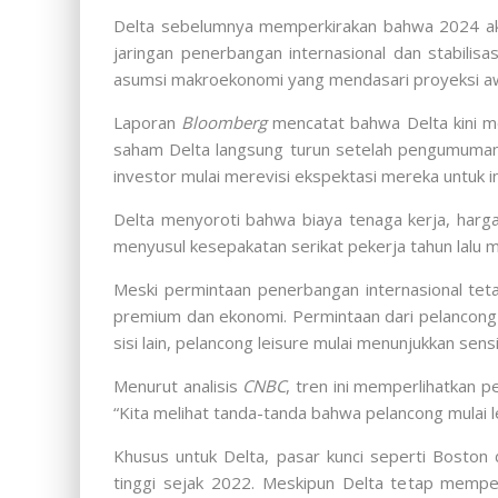
Delta sebelumnya memperkirakan bahwa 2024 aka
jaringan penerbangan internasional dan stabili
asumsi makroekonomi yang mendasari proyeksi awal
Laporan
Bloomberg
mencatat bahwa Delta kini me
saham Delta langsung turun setelah pengumuman i
investor mulai merevisi ekspektasi mereka untuk i
Delta menyoroti bahwa biaya tenaga kerja, harga
menyusul kesepakatan serikat pekerja tahun lalu 
Meski permintaan penerbangan internasional te
premium dan ekonomi. Permintaan dari pelancong 
sisi lain, pelancong leisure mulai menunjukkan sen
Menurut analisis
CNBC
, tren ini memperlihatkan 
“Kita melihat tanda-tanda bahwa pelancong mulai l
Khusus untuk Delta, pasar kunci seperti Bosto
tinggi sejak 2022. Meskipun Delta tetap mempe