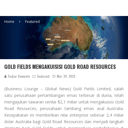
Home
Featured
GOLD FIELDS MENGAKUISISI GOLD ROAD RESOURCES
Fadjar Dewanto
Featured
Mar 24, 2025
(Business Lounge – Global News) Gold Fields Limited, salah
satu perusahaan pertambangan emas terbesar di dunia, telah
mengajukan tawaran senilai $2,1 miliar untuk mengakuisisi Gold
Road Resources, perusahaan tambang emas asal Australia.
Kesepakatan ini memberikan nilai enterprise sebesar 2,4 miliar
dolar Australia bagi Gold Road Resources dan menjadi langkah