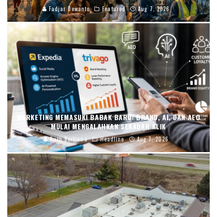
Fadjar Dewanto
Featured
Aug 7, 2026
MARKETING MEMASUKI BABAK BARU: BRAND, AI, DAN AEO
MULAI MENGALAHKAN SEKADAR KLIK
Ruth Berliana
Headline
Aug 7, 2026