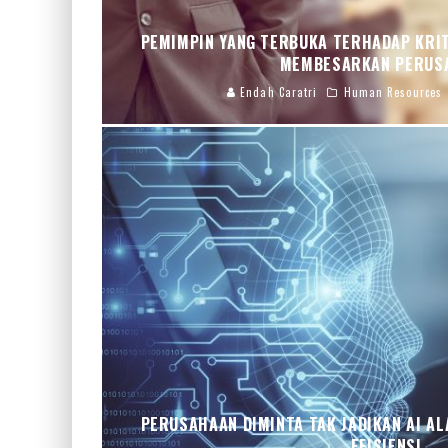
PEMIMPIN YANG TERBUKA TERHADAP KRIT
MEMBESARKAN PERUS
Endah Caratri
Human Resources
PERUSAHAAN DIMINTA TAK JADIKAN AI A
EFISIENSI