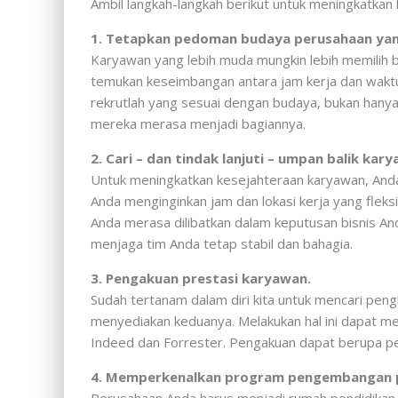
Ambil langkah-langkah berikut untuk meningkatkan
1. Tetapkan pedoman budaya perusahaan yang
Karyawan yang lebih muda mungkin lebih memilih b
temukan keseimbangan antara jam kerja dan wakt
rekrutlah yang sesuai dengan budaya, bukan hany
mereka merasa menjadi bagiannya.
2. Cari – dan tindak lanjuti – umpan balik kar
Untuk meningkatkan kesejahteraan karyawan, Anda
Anda menginginkan jam dan lokasi kerja yang fleks
Anda merasa dilibatkan dalam keputusan bisnis A
menjaga tim Anda tetap stabil dan bahagia.
3. Pengakuan prestasi karyawan.
Sudah tertanam dalam diri kita untuk mencari pen
menyediakan keduanya. Melakukan hal ini dapat me
Indeed dan Forrester. Pengakuan dapat berupa pes
4. Memperkenalkan program pengembangan p
Perusahaan Anda harus menjadi rumah pendidikan