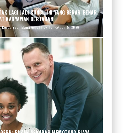
AK LAGI JADI KUNCI. INI YANG BENAR-BENAR
AT KARYAWAN BERTAHAN
 Resources
Managerial How To
Jun 5, 2026
ODERN: BUKAN SEKADAR MEMOTONG BIAYA