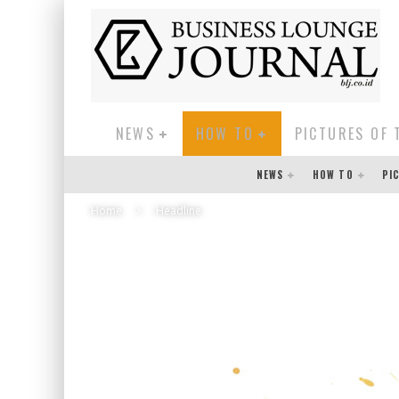
NEWS
HOW TO
PICTURES OF 
NEWS
HOW TO
PI
Home
Headline