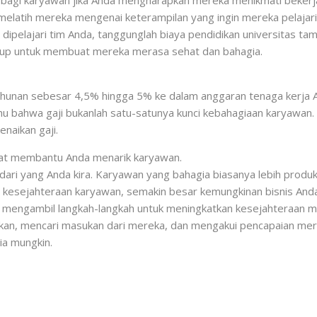
elatih mereka mengenai keterampilan yang ingin mereka pelajari. 
gin dipelajari tim Anda, tanggunglah biaya pendidikan universitas
ukup untuk membuat mereka merasa sehat dan bahagia.
hunan sebesar 4,5% hingga 5% ke dalam anggaran tenaga kerja A
hu bahwa gaji bukanlah satu-satunya kunci kebahagiaan karyawan. 
naikan gaji.
dapat membantu Anda menarik karyawan.
ri yang Anda kira. Karyawan yang bahagia biasanya lebih produkt
 kesejahteraan karyawan, semakin besar kemungkinan bisnis And
 mengambil langkah-langkah untuk meningkatkan kesejahteraan mere
an, mencari masukan dari mereka, dan mengakui pencapaian merek
ia mungkin.