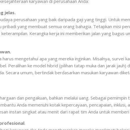
 kesejahteraan karyawan di perusahaan Anda:
 jelas.
udaya perusahaan yang baik daripada gaji yang tinggi. Untuk me
u pribadi yang membuat semua orang bahagia. Tetapkan misi pe
a keterampilan. Kerangka kerja ini memberikan jalan yang bagus
yawan.
 harus mengetahui apa yang mereka inginkan. Misalnya, survei 
ibel. Peralihan ke model hibrid (pilihan tatap muka dan jarak jau
nda. Secara umum, bertindak berdasarkan masukan karyawan dike
ghargaan dan pengakuan, bahkan melalui uang. Sebagai pemimpin t
mbantu Anda memenuhi kotak kepercayaan, pencapaian, inklusi, ap
an instan singkat atau menit dari rapat tim Anda untuk memberi
rofesional
.
 bagi karyawan jika Anda mengharapkan mereka menikmati bekerj