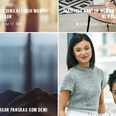
IK DINILAI LEBIH MAMPU
FASILITAS KANTOR MEWAH T
AHAAN
MEMBU
Jul 17, 2026
Endah Caratri
Human
LASAN PANGKAS SDM DEMI
EFISIENSI KARYAWAN M