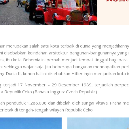
mur merupakan salah satu kota terbaik di dunia yang menjadikann
ini disebabkan keindahan arsitektur bangunan-bangunannya yang 
s, ibu kota Bohemia ini pernah menjadi tempat tinggal bagi para
ini sehingga wajar saja jika beberapa bangunan mendapatkan per
 Dunia II, konon hal ini disebabkan Hitler ingin menjadikan kota 
ang terjadi 17 November – 29 Desember 1989, terjadilah perpec
ta Republik Ceko (Bahasa Inggris: Czech Republic).
ah penduduk 1.286.008 dan dibelah oleh sungai Vltava. Praha mer
erletak di tengah-tengah wilayah Republik Ceko.