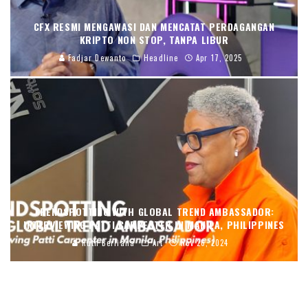
CFX RESMI MENGAWASI DAN MENCATAT PERDAGANGAN
KRIPTO NON STOP, TANPA LIBUR
Fadjar Dewanto
Headline
Apr 17, 2025
TRENDSPOTTING WITH GLOBAL TREND AMBASSADOR:
INTERVIEWING PATTI CARPENTER IN MANILA, PHILIPPINES
Ruth Berliana
Art
Nov 26, 2024