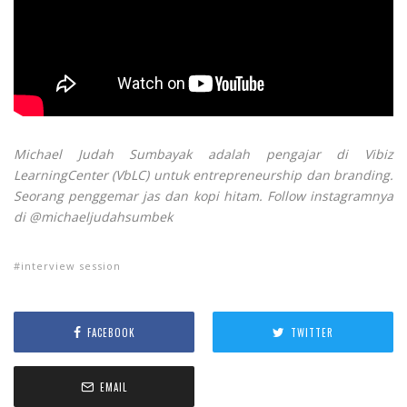
Michael Judah Sumbayak adalah pengajar di Vibiz
LearningCenter (VbLC) untuk entrepreneurship dan branding.
Seorang penggemar jas dan kopi hitam. Follow instagramnya
di @michaeljudahsumbek
interview session
FACEBOOK
TWITTER
EMAIL