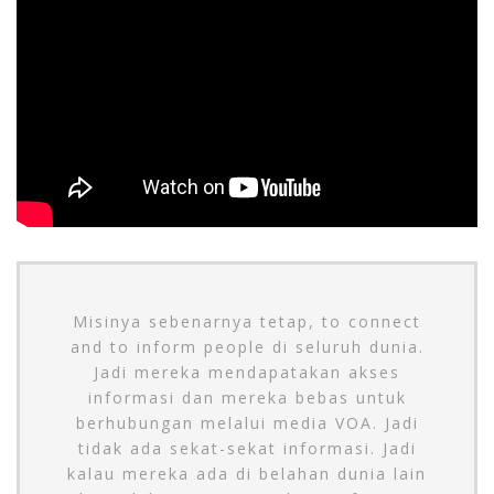
Misinya sebenarnya tetap, to connect
and to inform people di seluruh dunia.
Jadi mereka mendapatakan akses
informasi dan mereka bebas untuk
berhubungan melalui media VOA. Jadi
tidak ada sekat-sekat informasi. Jadi
kalau mereka ada di belahan dunia lain