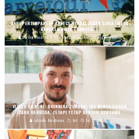
DARI PERSIMPANGAN ANNECY MENAKLUKKAN DUNIA: JEJAK
RAKSASA RITEL CARREFOUR
Dorthy Rosalita S
Entrepreneurship
Aug 7, 2026
VITALII DILKONE: BHINNEKA TUNGGAL IKA MENGAJARKAN
CARA BERBEDA, TETAPI TETAP BERDIRI BERSAMA
Jolinda Abrahams
Art
Jul 31, 2026