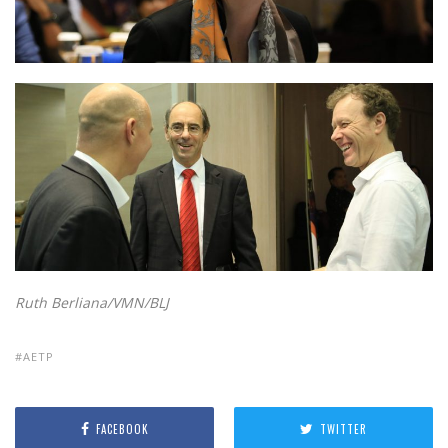
Ruth Berliana/VMN/BLJ
AETP
FACEBOOK
TWITTER