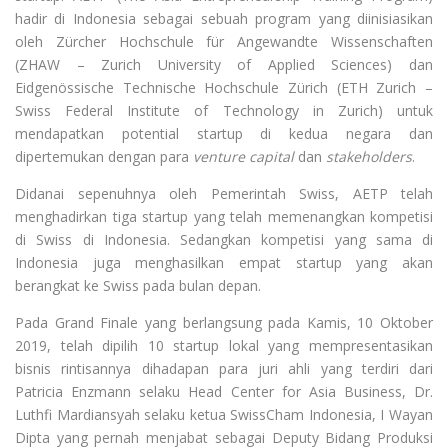
hadir di Indonesia sebagai sebuah program yang diinisiasikan
oleh Zürcher Hochschule für Angewandte Wissenschaften
(ZHAW – Zurich University of Applied Sciences) dan
Eidgenössische Technische Hochschule Zürich (ETH Zurich –
Swiss Federal Institute of Technology in Zurich) untuk
mendapatkan potential startup di kedua negara dan
dipertemukan dengan para
venture capital
dan
stakeholders
.
Didanai sepenuhnya oleh Pemerintah Swiss, AETP telah
menghadirkan tiga startup yang telah memenangkan kompetisi
di Swiss di Indonesia. Sedangkan kompetisi yang sama di
Indonesia juga menghasilkan empat startup yang akan
berangkat ke Swiss pada bulan depan.
Pada Grand Finale yang berlangsung pada Kamis, 10 Oktober
2019, telah dipilih 10 startup lokal yang mempresentasikan
bisnis rintisannya dihadapan para juri ahli yang terdiri dari
Patricia Enzmann selaku Head Center for Asia Business, Dr.
Luthfi Mardiansyah selaku ketua SwissCham Indonesia, I Wayan
Dipta yang pernah menjabat sebagai Deputy Bidang Produksi