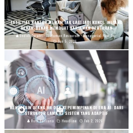
FASILITAS KANTOR MEWAH TAK LAGI JADI KUNCI. INI YANG
BENAR-BENAR MEMBUAT KARYAWAN BERTAHAN
Endah Caratri
Human Resources
Managerial How To
Jun 5, 2026
MENDESAIN ULANG HR DAN KEPEMIMPINAN DI ERA AI: DARI
STRUKTUR LAMA KE SISTEM YANG ADAPTIF
Ruth Berliana
Headline
Feb 2, 2026