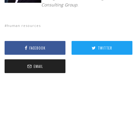
Consulting Group
.
human resources
FACEBOOK
TWITTER
EMAIL