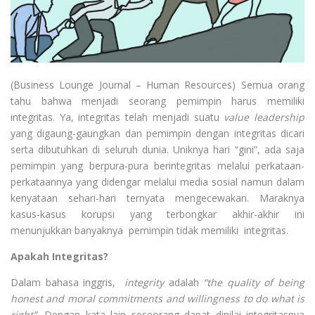
(Business Lounge Journal – Human Resources) Semua orang
tahu bahwa menjadi seorang pemimpin harus memiliki
integritas. Ya, integritas telah menjadi suatu
value leadership
yang digaung-gaungkan dan pemimpin dengan integritas dicari
serta dibutuhkan di seluruh dunia. Uniknya hari “gini”, ada saja
pemimpin yang berpura-pura berintegritas melalui perkataan-
perkataannya yang didengar melalui media sosial namun dalam
kenyataan sehari-hari ternyata mengecewakan. Maraknya
kasus-kasus korupsi yang terbongkar akhir-akhir ini
menunjukkan banyaknya pemimpin tidak memiliki integritas.
Apakah Integritas?
Dalam bahasa inggris,
integrity
adalah
“
the quality of being
honest and moral commitments and willingness to do what is
right”.
Dengan kata lain seseorang dapat dinilai integritasnya