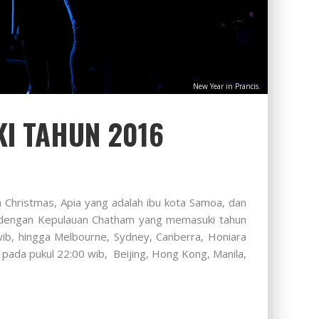
New Year in Prancis.
I TAHUN 2016
n Christmas, Apia yang adalah ibu kota Samoa, dan
uti dengan Kepulauan Chatham yang memasuki tahun
wib, hingga Melbourne, Sydney, Canberra, Honiara
 pada pukul 22:00 wib, Beijing, Hong Kong, Manila,