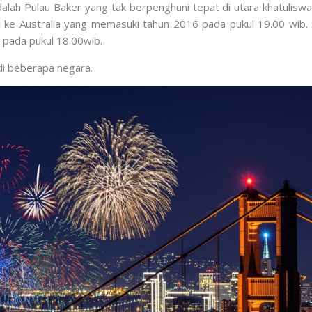
lah Pulau Baker yang tak berpenghuni tepat di utara khatuliswa 
 ke Australia yang memasuki tahun 2016 pada pukul 19.00 wib. 
pada pukul 18.00wib.
di beberapa negara.