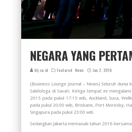
NEGARA YANG PERTA
blj.co.id
Featured
News
Jan 2, 2016
(Business Lounge Journal – News) Seluruh dunia k
Salelologa di Savai’i. Ketiga tempat ini mengal
2015 pada pukul 17:15 wib, Auckland, Suva, Well
pada pukul 20:00 wib, Brisbane, Port Moresby, Hag
Singapura pada pukul 23:00 wib.
Sedangkan Jakarta memasuki tahun 2016 bersama