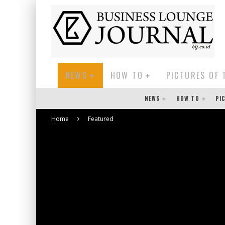
NEWS
HOW TO
PICTURES OF 
NEWS
HOW TO
PI
Home
Featured