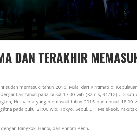
MA DAN TERAKHIR MEMASUK
ini sudah memasuki tahun 2016. Mulai dari Kiritimati di Kepulaua
ami pergantian tahun pada pukul 17.00 wib (Kamis, 31/12) . Diik
ington, Nukualofa yang memasuki tahun 2015 pada pukul 18:00 
åtña pada pukul 21:00 wib, Tokyo, Seoul, Dili, Melekeok, Yakutsk
 dengan Bangkok, Hanoi, dan Phnom Penh.