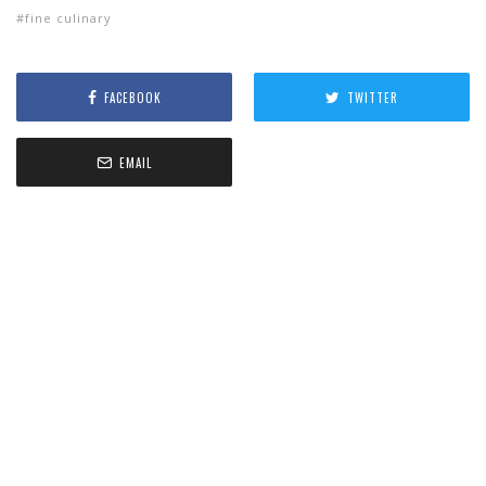
fine culinary
FACEBOOK
TWITTER
EMAIL