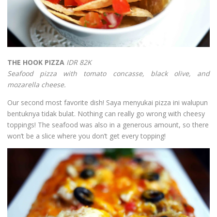
THE HOOK PIZZA
IDR 82K
Seafood pizza with tomato concasse, black olive, and
mozarella cheese.
Our second most favorite dish! Saya menyukai pizza ini walupun
bentuknya tidak bulat. Nothing can really go wrong with cheesy
toppings! The seafood was also in a generous amount, so there
won’t be a slice where you don’t get every topping!