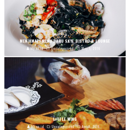
MENIKMATI MENU BARU SKYE BISTRO & LOUNGE
blj.co.id
Uncategorized
May 5, 2016
LITTLE MING
blj.co.id
Uncategorized
Apr 8, 2016