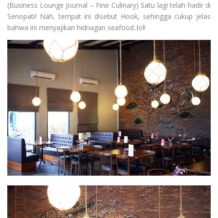
(Business Lounge Journal – Fine Culinary) Satu lagi telah hadir di
Senopati! Nah, tempat ini disebut Hook, sehingga cukup jelas
bahwa ini menyajikan hidnagan seafood..lol!