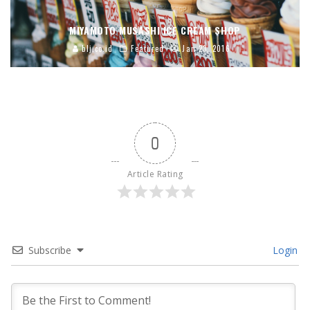
MIYAMOTO MUSASHI ICE CREAM SHOP
blj.co.id
Featured
Jan 23, 2016
0
Article Rating
Subscribe
Login