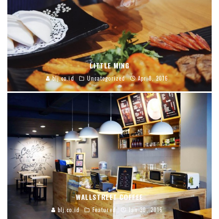
LITTLE MING
blj.co.id
Uncategorized
Apr 8, 2016
WALLSTREET COFFEE
blj.co.id
Featured
Jan 30, 2016