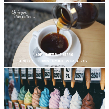
KOPI MANYAR, BINTARO
blj.co.id
Culture
Featured
Jan 28, 2016