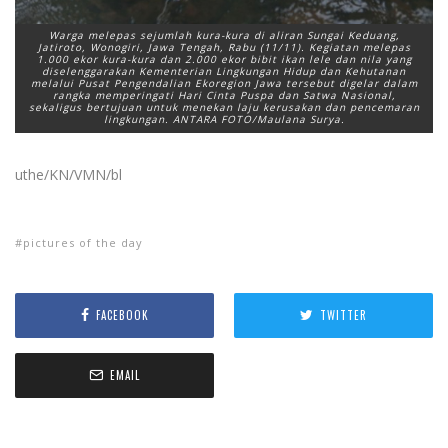
Warga melepas sejumlah kura-kura di aliran Sungai Keduang,
Jatiroto, Wonogiri, Jawa Tengah, Rabu (11/11). Kegiatan melepas
1.000 ekor kura-kura dan 2.000 ekor bibit ikan lele dan nila yang
diselenggarakan Kementerian Lingkungan Hidup dan Kehutanan
melalui Pusat Pengendalian Ekoregion Jawa tersebut digelar dalam
rangka memperingati Hari Cinta Puspa dan Satwa Nasional,
sekaligus bertujuan untuk menekan laju kerusakan dan pencemaran
lingkungan. ANTARA FOTO/Maulana Surya.
uthe/KN/VMN/bl
pictures of the day
FACEBOOK
TWITTER
EMAIL