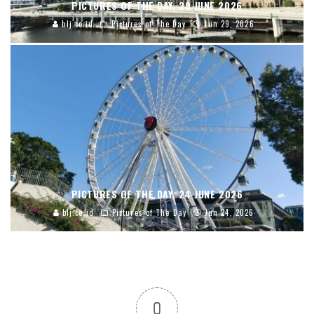
PICTURES OF THE DAY, 29 JUNE 2026
blj.co.id
Pictures of The Day
Jun 29, 2026
PICTURES OF THE DAY, 24 JUNE 2026
blj.co.id
Pictures of The Day
Jun 24, 2026
0