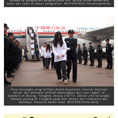
dibawa ke pengadilan Bangkok pada hari Selasa untuk memeriksa
bukti dan saksi di depan pengadilan. REUTERS/Athit Perawongmetha.
Para tersangka yang terlibat dalam kejahatan internet berjalan
keluar dari pesawat setelah dipulangkan dari luar negeri, di
bandara di Beijing, Tiongkok, Selasa (10/11). Sekitar 254 tersangka
dikawal pulang ke Tiongkok pada hari Selasa dari Indonesia dan
Kamboja, menurut media lokal. REUTERS/China Daily.