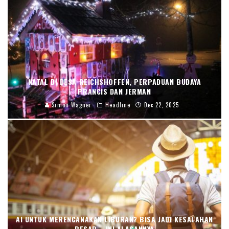
NATAL DI DESA REICHSHOFFEN, PERPADUAN BUDAYA
PRANCIS DAN JERMAN
Simon Wagner
Headline
Dec 22, 2025
AI UNTUK MERENCANAKAN LIBURAN? BISA JADI KESALAHAN
BESAR—INI ALASANNYA