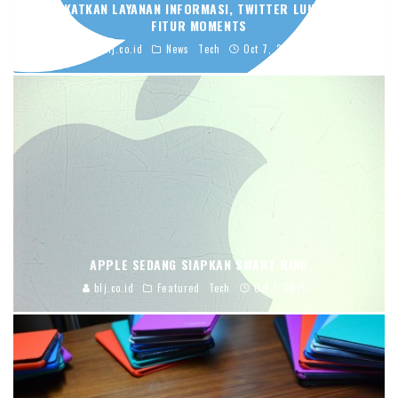
TINGKATKAN LAYANAN INFORMASI, TWITTER LUNCURKAN
FITUR MOMENTS
blj.co.id
News
Tech
Oct 7, 2015
APPLE SEDANG SIAPKAN SMART RING
blj.co.id
Featured
Tech
Oct 1, 2015