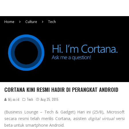
Home
Culture
Tech
CORTANA KINI RESMI HADIR DI PERANGKAT ANDROID
blj.co.id
Tech
Aug 25, 2015
(Business Lounge – Tech & Gadget) Hari ini (25/8), Microsoft
secara resmi telah merilis Cortana, asisten
digital virtual
versi
beta untuk smartphone Android.