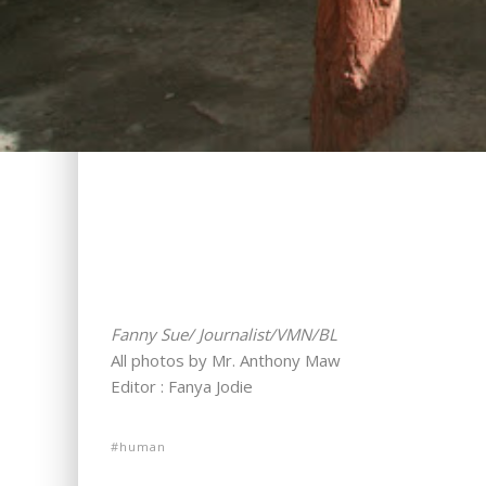
Fanny Sue/ Journalist/VMN/BL
All photos by Mr. Anthony Maw
Editor : Fanya Jodie
human