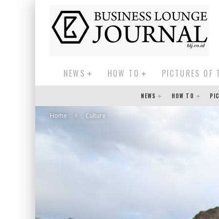
NEWS
HOW TO
PICTURES OF 
NEWS
HOW TO
PI
Home
Culture