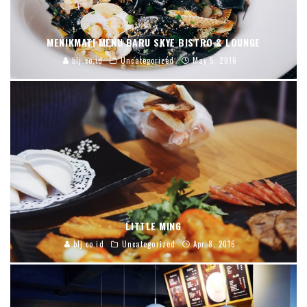
MENIKMATI MENU BARU SKYE BISTRO & LOUNGE
blj.co.id
Uncategorized
May 5, 2016
LITTLE MING
blj.co.id
Uncategorized
Apr 8, 2016