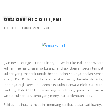
Home
Culture
SENSA KUEH, PIA & KOFFIE, BALI
blj.co.id
Culture
Apr 1, 2015
(Business Lounge – Fine Culinary) – Berlibur ke Bali tanpa wisata
kuliner, memang rasanya kurang lengkap. Banyak sekali tempat
kuliner yang menarik untuk dicoba, salah satunya adalah Sensa
Kueh, Pia & Koffie. Tempat makan yang berada di Kuta,
tepatnya di Jl. Dewi Sri, Kompleks Ruko Parwata Blok 3-4, Kuta,
Badung, Bali 80361 ini memang cocok bagi para penggemar
wisata kuliner, terutama yang menyukai kenikmatan kopi.
Sekilas melihat, tempat ini memang terlihat biasa dari luarnya.