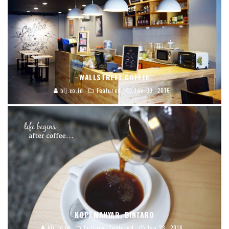
WALLSTREET COFFEE
blj.co.id
Featured
Jan 30, 2016
KOPI MANYAR, BINTARO
blj.co.id
Culture
Featured
Jan 28, 2016