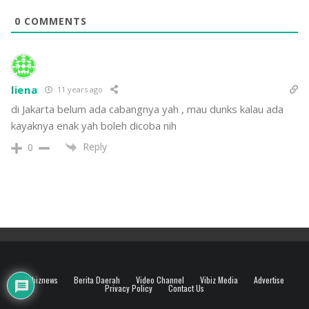
0
COMMENTS
liena
11 years ago
di Jakarta belum ada cabangnya yah , mau dunks kalau ada
kayaknya enak yah boleh dicoba nih
Reply
0
Vibiznews
Berita Daerah
Video Channel
Vibiz Media
Advertise
Privacy Policy
Contact Us