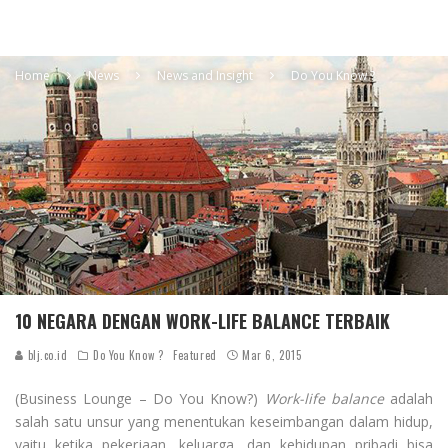
Home
News
News and Insight
Do You Know ?
10 NEGARA DENGAN WORK-LIFE BALANCE TERBAIK
blj.co.id
Do You Know ?
Featured
Mar 6, 2015
(Business Lounge – Do You Know?)
Work-life balance
adalah
salah satu unsur yang menentukan keseimbangan dalam hidup,
yaitu ketika pekerjaan, keluarga, dan kehidupan pribadi bisa