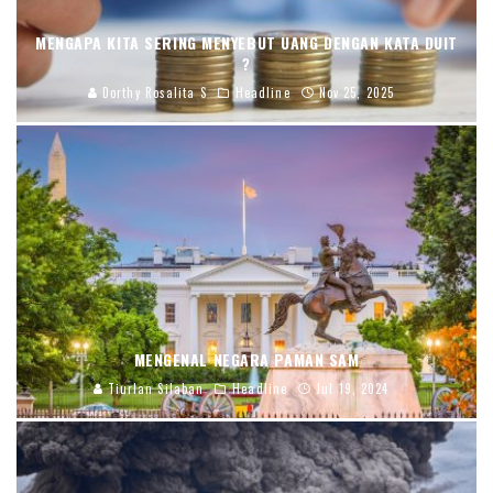
MENGAPA KITA SERING MENYEBUT UANG DENGAN KATA DUIT
?
Dorthy Rosalita S
Headline
Nov 25, 2025
MENGENAL NEGARA PAMAN SAM
Tiurlan Silaban
Headline
Jul 19, 2024