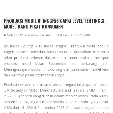
Home
News
News and Insight
Global News
PRODUKSI MOBIL DI INGGRIS CAPAI LEVEL TERTINGGI,
Automotive
MODEL BARU PIKAT KONSUMEN
Septania
Automotive
Featured
Global News
Oct 23, 2014
(Business Lounge – Business Insight) Produksi mobil baru di
Inggris selama sembilan bulan tahun ini dilaporkan mencetak
rekor produksi terbesar dalam enam tahun terakhir, meskipun
produksi mobil bulan September lalu berkurang jauh.
Meningkatnya produksi ini didorong oleh peluncuran model baru
dan pulihnya pasar otomotif di Eropa.
Prestasi sektor manufaktur otomotif negara ini dilaporkan oleh
U.K. Society of Motor Manufacturers and Traders (SMMT) hari
ini (23/10) seperti yang dilansir dalam market watch. Pada bulan
September lalu, Inggris memproduksi 137.068 mobil yang turun
2,8% dari 141.056 di September 2013. Asosiasi ini juga mencatat