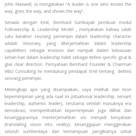
John Maxwell, ia mengatakan “A leader is one who knows the
way, goes the way, and shows the way”.
Senada dengan Emil, Bernhard Sumbayak pembuat modul
Followership & Leadership Model , menyatakan bahwa salah
satu karakter seorang pemimpin dalam leadership character
adalah Visionary, yang diterjemahkan dalam leadership
capabilities sebagai envision dan nampak dalam kebiasaan
sehari-hari dalam leadership habit sebagai define specific goal &
give clear direction. Pernyataan Bernhard Founder & Chairman
Vibiz Consulting ini mendukung pendapat Emil tentang definisi
seorang pemimpin.
Melengkapi apa yang disampaikan, saya melihat dari teori
kepemimpinan yang ada saat ini (situational leadership, servant
leadership, authentic leader), terutama setelah masuknya era
demokrasi, memperlihatkan kepemimpinan juga dilihat dari
kesanggupannya menterjemahkan visi menjadi kenyataan
(translating vision into reality), kesanggupan menggerakan
seluruh sumberdaya dan kemampuan pengikutnya untuk