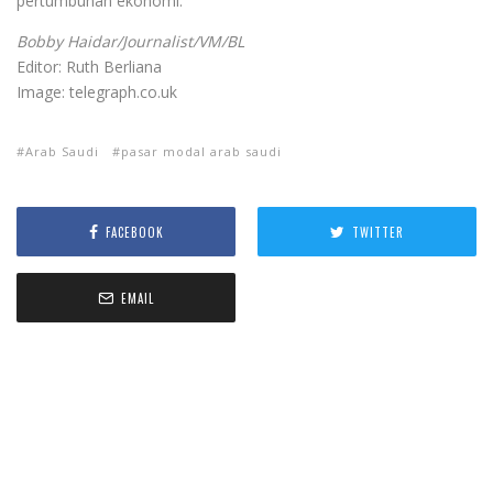
pertumbuhan ekonomi.
Bobby Haidar/Journalist/VM/BL
Editor: Ruth Berliana
Image: telegraph.co.uk
Arab Saudi
pasar modal arab saudi
FACEBOOK
TWITTER
EMAIL