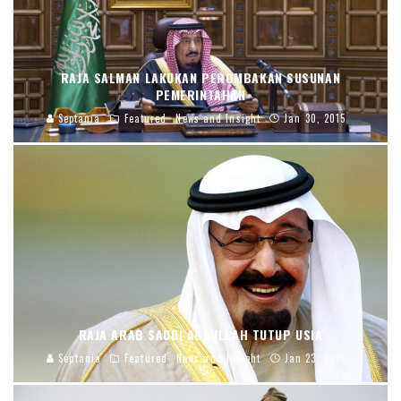
RAJA SALMAN LAKUKAN PEROMBAKAN SUSUNAN
PEMERINTAHAN
Septania
Featured
News and Insight
Jan 30, 2015
RAJA ARAB SAUDI ABDULLAH TUTUP USIA
Septania
Featured
News and Insight
Jan 23, 2015