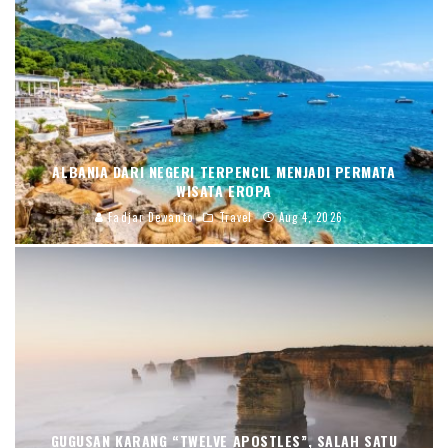
ALBANIA DARI NEGERI TERPENCIL MENJADI PERMATA
WISATA EROPA
Fadjar Dewanto
Travel
Aug 4, 2026
GUGUSAN KARANG “TWELVE APOSTLES”, SALAH SATU