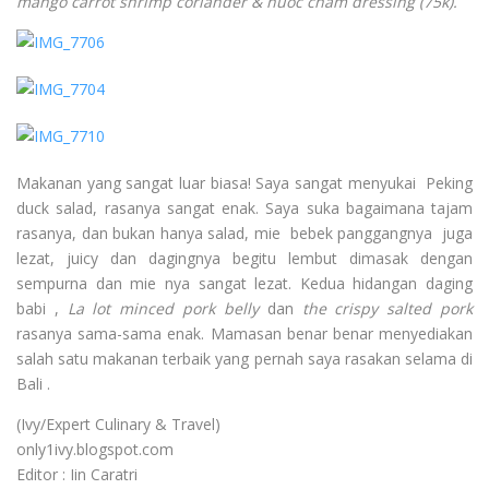
mango carrot shrimp coriander & nuoc cham dressing (75k).
Makanan yang sangat luar biasa! Saya sangat menyukai Peking
duck salad, rasanya sangat enak. Saya suka bagaimana tajam
rasanya, dan bukan hanya salad, mie bebek panggangnya juga
lezat, juicy dan dagingnya begitu lembut dimasak dengan
sempurna dan mie nya sangat lezat. Kedua hidangan daging
babi ,
La lot minced pork belly
dan
the crispy salted pork
rasanya sama-sama enak. Mamasan benar benar menyediakan
salah satu makanan terbaik yang pernah saya rasakan selama di
Bali .
(Ivy/Expert Culinary & Travel)
only1ivy.blogspot.com
Editor : Iin Caratri