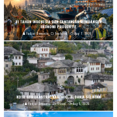
81 TAHUN INDONESIA DAN TANTANGAN MEMBANGUN
EKONOMI PRODUKTIF
Fadjar Dewanto
Featured
Aug 7, 2026
KOTA GJIROKASTRA, KARDHIQ, ALBANIA SELATAN
Fadjar Dewanto
Travel
Aug 5, 2026