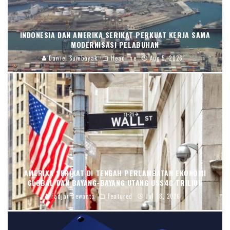
INDONESIA DAN AMERIKA SERIKAT PERKUAT KERJA SAMA
MODERNISASI PELABUHAN
Daniel Sumbayak
Headline
Aug 5, 2026
AMERIKA SERIKAT DI TENGAH PERLAMBATAN EKONOMI
GLOBAL DAN BAYANG-BAYANG UTANG US$40 TRILIUN
Fadjar Dewanto
Featured
Jul 18, 2026