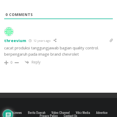
0
COMMENTS
threevium
12 years ago
cacat produksi tanggungjawab bagian quality control.
berpengaruh pada image brand chevrolet
Reply
0
Vibiznews
Berita Daerah
Video Channel
Vibiz Media
Advertise
Privacy Policy
Contact Us