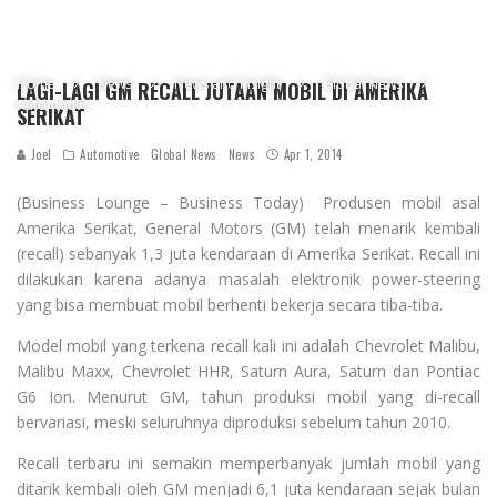
Home
News
News and Insight
Global News
LAGI-LAGI GM RECALL JUTAAN MOBIL DI AMERIKA
Automotive
SERIKAT
Joel
Automotive
Global News
News
Apr 1, 2014
(Business Lounge – Business Today) Produsen mobil asal
Amerika Serikat, General Motors (GM) telah menarik kembali
(recall) sebanyak 1,3 juta kendaraan di Amerika Serikat. Recall ini
dilakukan karena adanya masalah elektronik power-steering
yang bisa membuat mobil berhenti bekerja secara tiba-tiba.
Model mobil yang terkena recall kali ini adalah Chevrolet Malibu,
Malibu Maxx, Chevrolet HHR, Saturn Aura, Saturn dan Pontiac
G6 Ion. Menurut GM, tahun produksi mobil yang di-recall
bervariasi, meski seluruhnya diproduksi sebelum tahun 2010.
Recall terbaru ini semakin memperbanyak jumlah mobil yang
ditarik kembali oleh GM menjadi 6,1 juta kendaraan sejak bulan