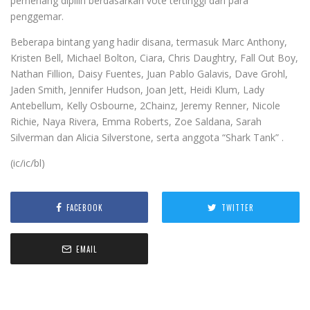
pemenang dipilih berdasarkan vote tertinggi dari para
penggemar.
Beberapa bintang yang hadir disana, termasuk Marc Anthony,
Kristen Bell, Michael Bolton, Ciara, Chris Daughtry, Fall Out Boy,
Nathan Fillion, Daisy Fuentes, Juan Pablo Galavis, Dave Grohl,
Jaden Smith, Jennifer Hudson, Joan Jett, Heidi Klum, Lady
Antebellum, Kelly Osbourne, 2Chainz, Jeremy Renner, Nicole
Richie, Naya Rivera, Emma Roberts, Zoe Saldana, Sarah
Silverman dan Alicia Silverstone, serta anggota “Shark Tank” .
(ic/ic/bl)
FACEBOOK
TWITTER
EMAIL