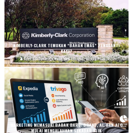
KIMBERLY-CLARK TEMUKAN “BAHAN EMAS” PENGGANTI
KAYU?
Ruth Berliana
News and Insight
Aug 7, 2026
MARKETING MEMASUKI BABAK BARU: BRAND, AI, DAN AEO
MULAI MENGALAHKAN SEKADAR KLIK