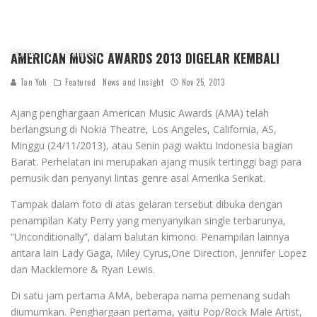
Home
Featured
AMERICAN MUSIC AWARDS 2013 DIGELAR KEMBALI
Tan Yoh
Featured
News and Insight
Nov 25, 2013
Ajang penghargaan American Music Awards (AMA) telah
berlangsung di Nokia Theatre, Los Angeles, California, AS,
Minggu (24/11/2013), atau Senin pagi waktu Indonesia bagian
Barat. Perhelatan ini merupakan ajang musik tertinggi bagi para
pemusik dan penyanyi lintas genre asal Amerika Serikat.
Tampak dalam foto di atas gelaran tersebut dibuka dengan
penampilan Katy Perry yang menyanyikan single terbarunya,
“Unconditionally”, dalam balutan kimono. Penampilan lainnya
antara lain Lady Gaga, Miley Cyrus,One Direction, Jennifer Lopez
dan Macklemore & Ryan Lewis.
Di satu jam pertama AMA, beberapa nama pemenang sudah
diumumkan. Penghargaan pertama, yaitu Pop/Rock Male Artist,