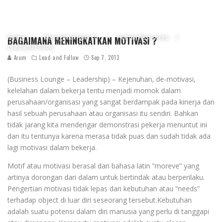
Home
Managerial How To
Human Resources
BAGAIMANA MENINGKATKAN MOTIVASI ?
Lead and Follow
Arum
Lead and Follow
Sep 7, 2013
(Business Lounge – Leadership) – Kejenuhan, de-motivasi,
kelelahan dalam bekerja tentu menjadi momok dalam
perusahaan/organisasi yang sangat berdampak pada kinerja dan
hasil sebuah perusahaan atau organisasi itu sendiri. Bahkan
tidak jarang kita mendengar demonstrasi pekerja menuntut ini
dan itu tentunya karena merasa tidak puas dan sudah tidak ada
lagi motivasi dalam bekerja.
Motif atau motivasi berasal dari bahasa latin “moreve” yang
artinya dorongan dari dalam untuk bertindak atau berperilaku.
Pengertian motivasi tidak lepas dari kebutuhan atau “needs”
terhadap object di luar diri seseorang tersebut.Kebutuhan
adalah suatu potensi dalam diri manusia yang perlu di tanggapi