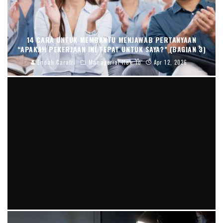
14 CARA UNTUK MEMBANTU MENJAWAB PERTANYAAN
“APAKAH PEKERJAAN INI TEPAT UNTUK SAYA?” (BAGIAN 3)
Endah Caratri
Managerial How To
Apr 12, 2026
CARA MENINGKATKAN FOKUS DI TEMPAT KERJA DENGAN 9