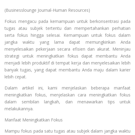
(Businesslounge Journal-Human Resources)
Fokus mengacu pada kemampuan untuk berkonsentrasi pada
tugas atau subjek tertentu dan mempertahankan perhatian
serta fokus hingga selesai. Kemampuan untuk fokus dalam
jangka waktu yang lama dapat memungkinkan Anda
menyelesaikan pekerjaan secara efisien dan akurat. Meninjau
strategi untuk meningkatkan fokus dapat membantu Anda
menjadi lebih produktif di tempat kerja dan menyelesaikan lebih
banyak tugas, yang dapat membantu Anda maju dalam karier
lebih cepat.
Dalam artikel ini, kami menjelaskan beberapa manfaat
meningkatkan fokus, menjelaskan cara meningkatkan fokus
dalam sembilan langkah, dan menawarkan tips untuk
melakukannya.
Manfaat Meningkatkan Fokus
Mampu fokus pada satu tugas atau subjek dalam jangka waktu