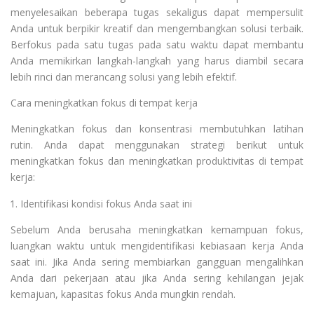
menyelesaikan beberapa tugas sekaligus dapat mempersulit
Anda untuk berpikir kreatif dan mengembangkan solusi terbaik.
Berfokus pada satu tugas pada satu waktu dapat membantu
Anda memikirkan langkah-langkah yang harus diambil secara
lebih rinci dan merancang solusi yang lebih efektif.
Cara meningkatkan fokus di tempat kerja
Meningkatkan fokus dan konsentrasi membutuhkan latihan
rutin. Anda dapat menggunakan strategi berikut untuk
meningkatkan fokus dan meningkatkan produktivitas di tempat
kerja:
Identifikasi kondisi fokus Anda saat ini
Sebelum Anda berusaha meningkatkan kemampuan fokus,
luangkan waktu untuk mengidentifikasi kebiasaan kerja Anda
saat ini. Jika Anda sering membiarkan gangguan mengalihkan
Anda dari pekerjaan atau jika Anda sering kehilangan jejak
kemajuan, kapasitas fokus Anda mungkin rendah.