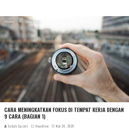
Home
Headline
CARA MENINGKATKAN FOKUS DI TEMPAT KERJA DENGAN
9 CARA (BAGIAN 1)
Endah Caratri
Headline
Nov 26, 2025