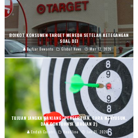
BOIKOT KONSUMEN TARGET MEREDA SETELAH KETEGANGAN
SOAL DEI
Fadjar Dewanto
Global News
Mar 12, 2026
TUJUAN JANGKA PANJANG: PENGERTIAN, CARA MENYUSUN,
DAN CONTOHNYA (BAGIAN 2)
Endah Caratri
Headline
Jan 21, 2026