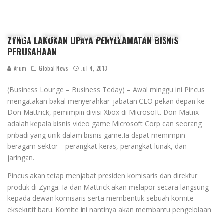
Home
News
News and Insight
Global News
ZYNGA LAKUKAN UPAYA PENYELAMATAN BISNIS
PERUSAHAAN
Arum
Global News
Jul 4, 2013
(Business Lounge – Business Today) – Awal minggu ini Pincus
mengatakan bakal menyerahkan jabatan CEO pekan depan ke
Don Mattrick, pemimpin divisi Xbox di Microsoft. Don Matrix
adalah kepala bisnis video game Microsoft Corp dan seorang
pribadi yang unik dalam bisnis game.Ia dapat memimpin
beragam sektor—perangkat keras, perangkat lunak, dan
jaringan.
Pincus akan tetap menjabat presiden komisaris dan direktur
produk di Zynga. Ia dan Mattrick akan melapor secara langsung
kepada dewan komisaris serta membentuk sebuah komite
eksekutif baru. Komite ini nantinya akan membantu pengelolaan