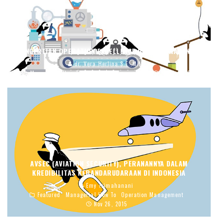
PENGERTIAN OPERATION EXCELLENCE DAN PENERAPANNYA
dr. Vera Herlina,S.E.,M.M.
Managerial How To
Operation Management
Feb 5, 2016
AVSEC (AVIATION SECURITY), PERANANNYA DALAM
KREDIBILITAS KEBANDARUDARAAN DI INDONESIA
Emy Trimahanani
Featured
Managerial How To
Operation Management
Nov 26, 2015