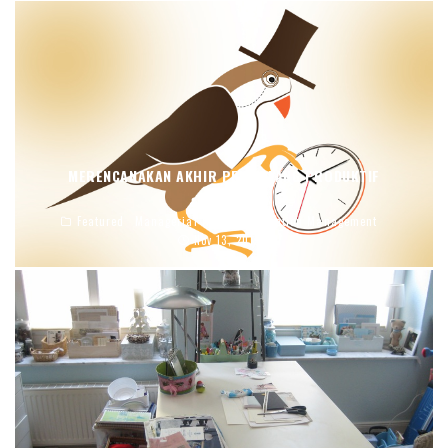
MERENCANAKAN AKHIR PEKAN YANG PRODUKTIF
blj.co.id
Featured
Managerial How To
Operation Management
Nov 13, 2015