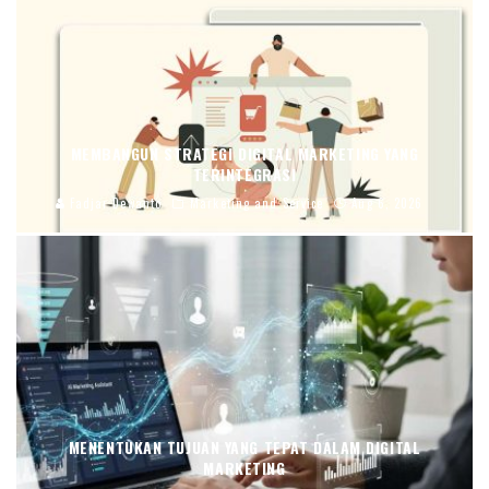
MEMBANGUN STRATEGI DIGITAL MARKETING YANG
TERINTEGRASI
Fadjar Dewanto
Marketing and Service
Aug 6, 2026
MENENTUKAN TUJUAN YANG TEPAT DALAM DIGITAL
MARKETING