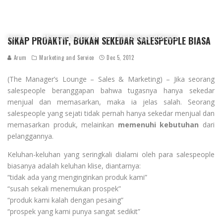
Home
Managerial How To
Marketing and Service
SIKAP PROAKTIF, BUKAN SEKEDAR SALESPEOPLE BIASA
Arum
Marketing and Service
Dec 5, 2012
(The Manager’s Lounge – Sales & Marketing) – Jika seorang
salespeople beranggapan bahwa tugasnya hanya sekedar
menjual dan memasarkan, maka ia jelas salah. Seorang
salespeople yang sejati tidak pernah hanya sekedar menjual dan
memasarkan produk, melainkan
memenuhi kebutuhan
dari
pelanggannya.
Keluhan-keluhan yang seringkali dialami oleh para salespeople
biasanya adalah keluhan klise, diantarnya:
“tidak ada yang menginginkan produk kami”
“susah sekali menemukan prospek”
“produk kami kalah dengan pesaing”
“prospek yang kami punya sangat sedikit”