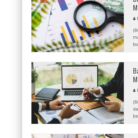
M
E
(B
ma
bi
B
M
E
(B
da
be