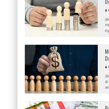
D
E
(B
Pe
in
M
D
E
(B
di
an
B