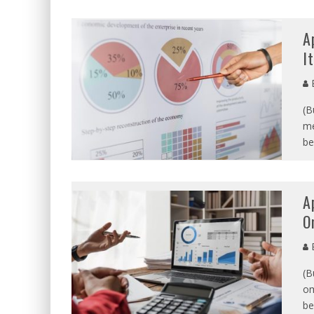
A
I
E
(B
me
be
A
O
E
(B
om
be