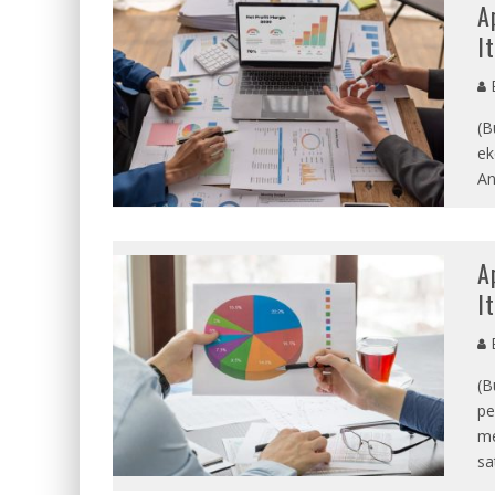
A
I
E
(B
ek
An
A
I
E
(B
pe
me
sa