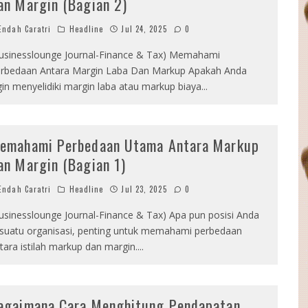
an Margin (Bagian 2)
ndah Caratri
Headline
Jul 24, 2025
0
usinesslounge Journal-Finance & Tax) Memahami
rbedaan Antara Margin Laba Dan Markup Apakah Anda
gin menyelidiki margin laba atau markup biaya
...
emahami Perbedaan Utama Antara Markup
an Margin (Bagian 1)
ndah Caratri
Headline
Jul 23, 2025
0
usinesslounge Journal-Finance & Tax) Apa pun posisi Anda
 suatu organisasi, penting untuk memahami perbedaan
tara istilah markup dan margin.
...
agaimana Cara Menghitung Pendapatan