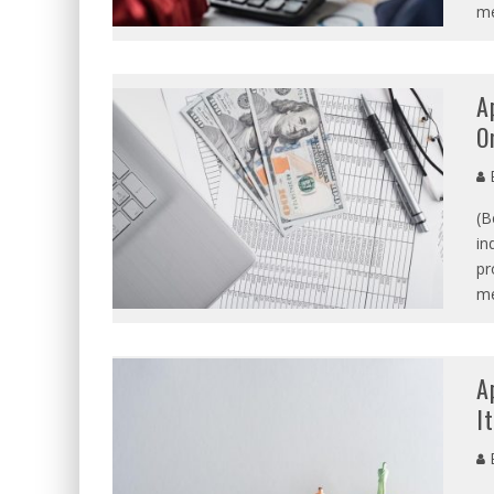
me
A
O
E
(B
in
pr
me
A
I
E