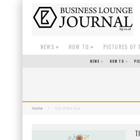
NEWS
HOW TO
PICTURES OF 
NEWS
HOW TO
PI
Home
Out of the box
T