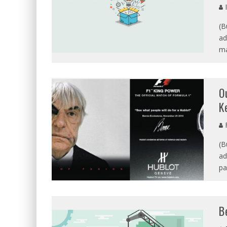
I
(B
ad
ma
O
K
R
(B
ad
pa
B