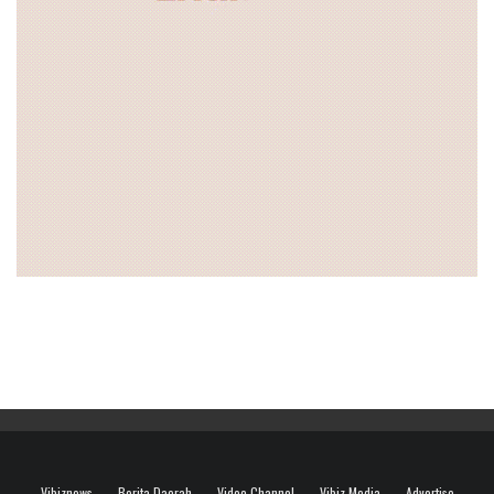
Vibiznews
Berita Daerah
Video Channel
Vibiz Media
Advertise