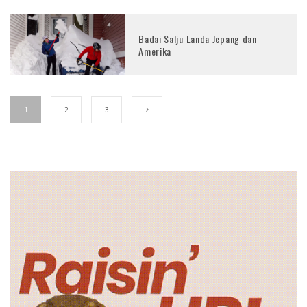
Badai Salju Landa Jepang dan
Amerika
1
2
3