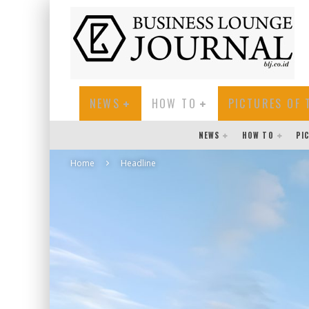
NEWS
HOW TO
PICTURES OF 
NEWS
HOW TO
PI
Home
Headline