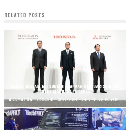
RELATED POSTS
HONDA, NISSAN, MITSUBISHI SIAPKAN STANDARISASI ECU
UNTUK MOBIL MASA DEPAN
dr. Vera Herlina,S.E.,M.M.
News and Insight
Jun 26, 2026