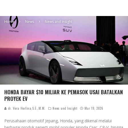
Home
News
News and Insight
HONDA BAYAR $10 MILIAR KE PEMASOK USAI BATALKAN
PROYEK EV
dr. Vera Herlina,S.E.,M.M.
News and Insight
Mar 19, 2026
Perusahaan otomotif Jepang,
Honda
, yang dikenal melalui
berbagai produk seperti mobil populer Honda Civic, CR-V, hingga