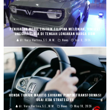
PENJUALAN MOBIL LISTRIK FILIPINA MELONJAK, VINFAST
UNGGULI TESLA DI TENGAH LONJAKAN HARGA BBM
dr. Vera Herlina,S.E.,M.M.
News
Jun 8, 2026
HONDA TUNJUK MAHITO SHIKAMA PIMPIN TRANSFORMASI
USAI JEDA STRATEGI EV
dr. Vera Herlina,S.E.,M.M.
News
May 18, 2026