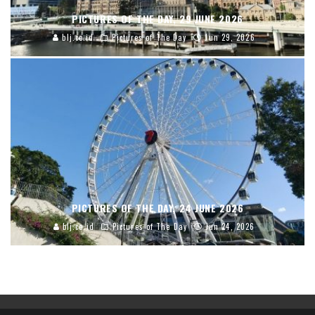
PICTURES OF THE DAY, 29 JUNE 2026
blj.co.id
Pictures of The Day
Jun 29, 2026
PICTURES OF THE DAY, 24 JUNE 2026
blj.co.id
Pictures of The Day
Jun 24, 2026