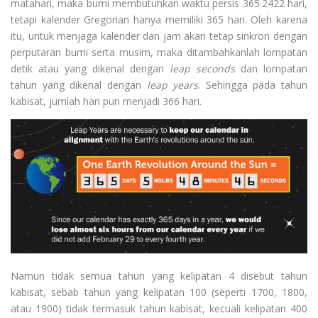
matahari, maka bumi membutuhkan waktu persis
365.2422
hari,
tetapi
kalender
Gregorian
hanya memiliki
365 hari
. Oleh karena
itu, untuk menjaga kalender dan jam akan tetap sinkron dengan
perputaran bumi serta musim, maka ditambahkanlah lompatan
detik atau yang dikenal dengan
leap seconds
dan lompatan
tahun yang dikenal dengan
leap years
. Sehingga pada tahun
kabisat, jumlah hari pun menjadi 366 hari.
Namun tidak semua tahun yang kelipatan 4 disebut tahun
kabisat, sebab tahun yang kelipatan 100 (seperti 1700, 1800,
atau 1900) tidak termasuk tahun kabisat, kecuali kelipatan 400