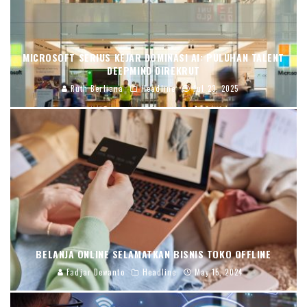
MICROSOFT SERIUS KEJAR DOMINASI AI: PULUHAN TALENT
DEEPMIND DIREKRUT
Ruth Berliana
Headline
Jul 23, 2025
BELANJA ONLINE SELAMATKAN BISNIS TOKO OFFLINE
Fadjar Dewanto
Headline
May 15, 2024