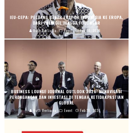
IEU-CEPA: PELUANG BESAR EKSPOR INDONESIA KE EROPA,
DARI PALM OIL HINGGA FOOTWEAR
Ruth Berliana
Event
Feb 18, 2026
BUSINESS LOUNGE JOURNAL OUTLOOK 2026: MENAVIGASI
PERDAGANGAN DAN INVESTASI DI TENGAH KETIDAKPASTIAN
GLOBAL
Ruth Berliana
Event
Feb 16, 2026