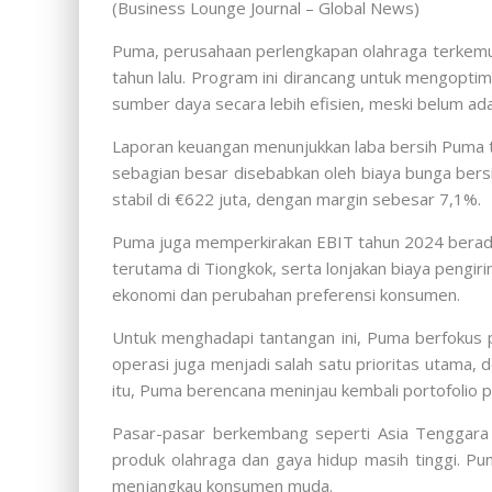
(Business Lounge Journal – Global News)
Puma, perusahaan perlengkapan olahraga terkem
tahun lalu. Program ini dirancang untuk mengopti
sumber daya secara lebih efisien, meski belum ad
Laporan keuangan menunjukkan laba bersih Puma tu
sebagian besar disebabkan oleh biaya bunga bers
stabil di €622 juta, dengan margin sebesar 7,1%.
Puma juga memperkirakan EBIT tahun 2024 berada
terutama di Tiongkok, serta lonjakan biaya peng
ekonomi dan perubahan preferensi konsumen.
Untuk menghadapi tantangan ini, Puma berfokus pa
operasi juga menjadi salah satu prioritas utama,
itu, Puma berencana meninjau kembali portofolio 
Pasar-pasar berkembang seperti Asia Tenggara
produk olahraga dan gaya hidup masih tinggi. Pu
menjangkau konsumen muda.