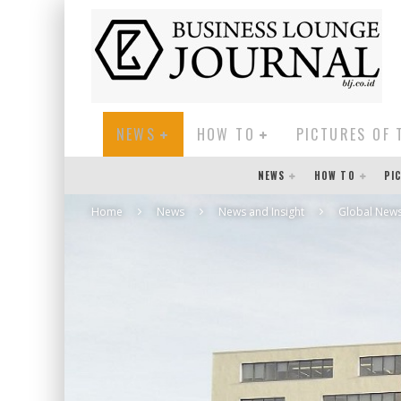
NEWS
HOW TO
PICTURES OF 
NEWS
HOW TO
PI
Home
News
News and Insight
Global New