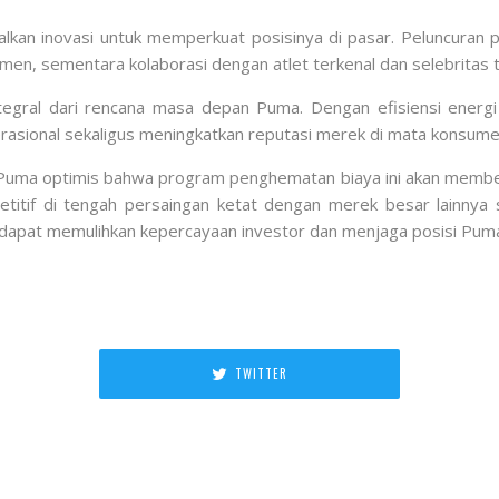
alkan inovasi untuk memperkuat posisinya di pasar. Peluncuran 
en, sementara kolaborasi dengan atlet terkenal dan selebritas 
integral dari rencana masa depan Puma. Dengan efisiensi energi 
asional sekaligus meningkatkan reputasi merek di mata konsumen
 Puma optimis bahwa program penghematan biaya ini akan memberik
itif di tengah persaingan ketat dengan merek besar lainnya s
n dapat memulihkan kepercayaan investor dan menjaga posisi Puma 
TWITTER