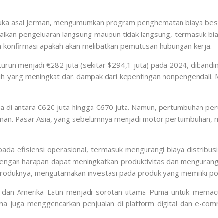
uka asal Jerman, mengumumkan program penghematan biaya besa
malkan pengeluaran langsung maupun tidak langsung, termasuk bia
a konfirmasi apakah akan melibatkan pemutusan hubungan kerja.
run menjadi €282 juta (sekitar $294,1 juta) pada 2024, dibandin
ih yang meningkat dan dampak dari kepentingan nonpengendali. M
 di antara €620 juta hingga €670 juta. Namun, pertumbuhan pe
iriman. Pasar Asia, yang sebelumnya menjadi motor pertumbuhan,
da efisiensi operasional, termasuk mengurangi biaya distribusi
 dengan harapan dapat meningkatkan produktivitas dan mengurang
produknya, mengutamakan investasi pada produk yang memiliki pot
 dan Amerika Latin menjadi sorotan utama Puma untuk memacu 
ma juga menggencarkan penjualan di platform digital dan e-com