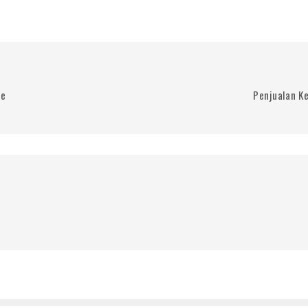
te
Penjualan K