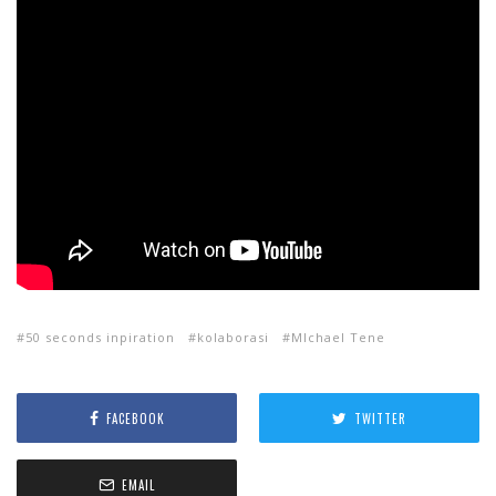
50 seconds inpiration
kolaborasi
MIchael Tene
FACEBOOK
TWITTER
EMAIL