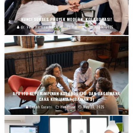
KUNCI SUKSES PROYEK MODERN: KOLABORASI!
dr. Vera Herlina,S.E.,M.M.
Headline
Aug 5, 2025
APA ITU KEPEMIMPINAN KOLABORATIF DAN BAGAIMANA
CARA KERJANYA? (BAGIAN 3)
Endah Caratri
Headline
May 23, 2025