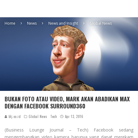
Home
News
News and Insight
Global News
BUKAN FOTO ATAU VIDEO, MARK AKAN ABADIKAN MAX
DENGAN FACEBOOK SURROUND360
blj.co.id
Global News
Tech
Apr 13, 2016
(Business Lounge Journal – Tech) Facebook sedang
mengembangkan video kamera barunya yang dapat merekam