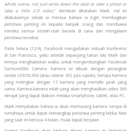
whole scene, not just write down the date or take a photo or
take a little 2-D video,
” demikian dikatakan Mark. Hal ini
dilakukannya sebab ia merasa bahwa ia ingin membagikan
peristiwa penting ini kepada banyak orang dan membawa
mereka semua seolah-olah berada di sana dan mengalami
peristiwa tersebut.
Pada Selasa (12/4), Facebook mengadakan sebuah konferensi
di San Fransisco, yaitu setelah sepanjang tahun lalu Mark dan
timnya menghabiskan waktu untuk mengembangkan Facebook
Surround360 Camera. Kamera ini dibuat dengan perangkat
senilai USD30,000 (atau sekitar 392 juta rupiah), berupa kamera
yang melingkar dengan 17 kamera yang memiliki jarak yang
sama. Kamera-kamera inilah yang akan menghasilkan video 360
derajat yang dapat diakses melalui smartphone, tablet, atau PC.
Mark menyatakan bahwa ia akan memasang kamera serupa di
rumahnya untuk dapat menangkap peristiwa penting ketika Max
yang saat ini berusia 4 bulan, mulai dapat berjalan.
Segera Facebook akan berbagi desain kamera ini termasuk