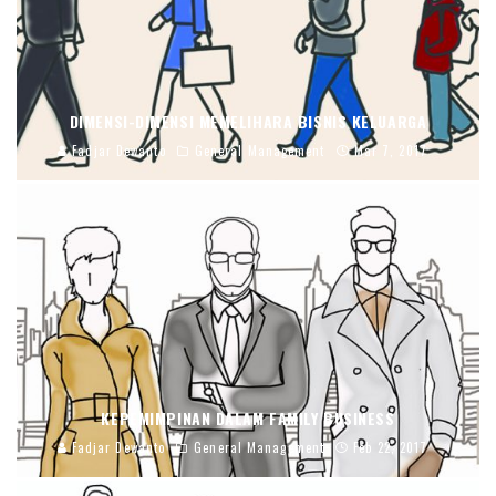
DIMENSI-DIMENSI MEMELIHARA BISNIS KELUARGA
Fadjar Dewanto
General Management
Mar 7, 2017
KEPEMIMPINAN DALAM FAMILY BUSINESS
Fadjar Dewanto
General Management
Feb 22, 2017