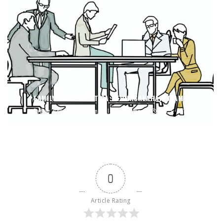
FAMILY BUSINESS: TIGA PERMASALAHAN UTAMA
Fadjar Dewanto
General Management
Feb 3, 2017
0
Article Rating