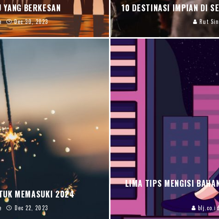
U YANG BERKESAN
10 DESTINASI IMPIAN DI 
e
Dec 30, 2023
Rut Sin
LIMA TIPS MENGISI BAHA
NTUK MEMASUKI 2024
e
Dec 22, 2023
blj.co.i