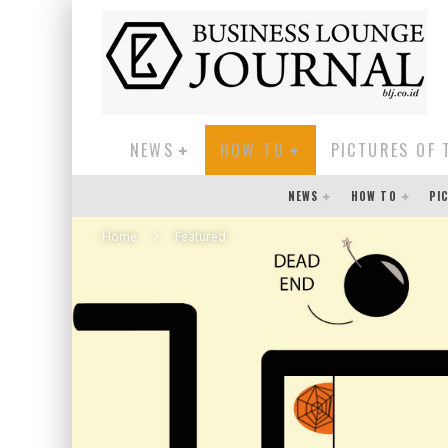
NEWS
HOW TO
PICTURES OF 
NEWS
HOW TO
PI
Home
Featured