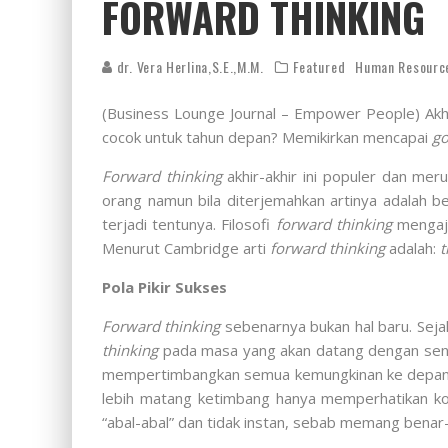
FORWARD THINKING
dr. Vera Herlina,S.E.,M.M.
Featured
Human Resourc
(Business Lounge Journal – Empower People) Akh
cocok untuk tahun depan? Memikirkan mencapai
go
Forward thinking
akhir-akhir ini populer dan me
orang namun bila diterjemahkan artinya adalah b
terjadi tentunya. Filosofi
forward thinking
mengaja
Menurut Cambridge arti
forward thinking
adalah:
t
Pola Pikir Sukses
Forward thinking
sebenarnya bukan hal baru. Seja
thinking
pada masa yang akan datang dengan sendi
mempertimbangkan semua kemungkinan ke depan y
lebih matang ketimbang hanya memperhatikan ko
“abal-abal” dan tidak instan, sebab memang benar-