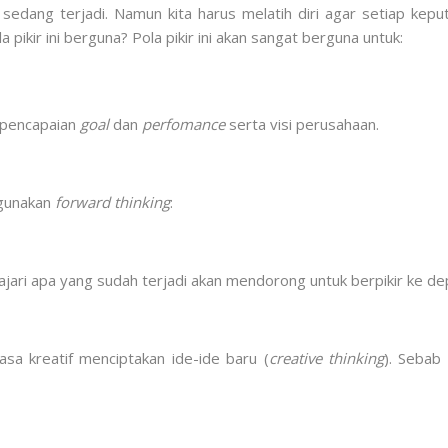
edang terjadi. Namun kita harus melatih diri agar setiap keputu
pikir ini berguna? Pola pikir ini akan sangat berguna untuk:
 pencapaian
goal
dan
perfomance
serta visi perusahaan.
ggunakan
forward thinking
:
ajari apa yang sudah terjadi akan mendorong untuk berpikir ke de
iasa kreatif menciptakan ide-ide baru (
creative thinking
). Sebab