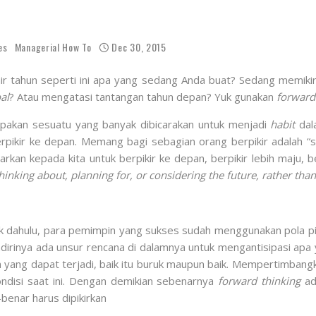
es
Managerial How To
Dec 30, 2015
ir tahun seperti ini apa yang sedang Anda buat? Sedang memiki
al
? Atau mengatasi tantangan tahun depan? Yuk gunakan
forward
rupakan sesuatu yang banyak dibicarakan untuk menjadi
habit
dala
erpikir ke depan. Memang bagi sebagian orang berpikir adalah “s
rkan kepada kita untuk berpikir ke depan, berpikir lebih maju, b
hinking about, planning for, or considering the future, rather than
k dahulu, para pemimpin yang sukses sudah menggunakan pola pi
rinya ada unsur rencana di dalamnya untuk mengantisipasi apa y
ang dapat terjadi, baik itu buruk maupun baik. Mempertimba
ndisi saat ini. Dengan demikian sebenarnya
forward thinking
ada
benar harus dipikirkan