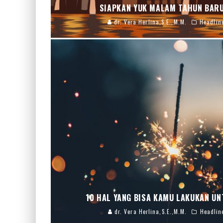
SIAPKAN YUK MALAM TAHUN BAR
dr. Vera Herlina,S.E.,M.M.
Headlin
10 HAL YANG BISA KAMU LAKUKAN U
dr. Vera Herlina,S.E.,M.M.
Headlin