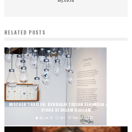
RELATED POSTS
MISCHER’TRAXLER: BERBAGAI TIRUAN SERANGGA AMERIKA
UTARA DI DALAM BOHLAM
blj.co.id
Art
Nov 30, 2020