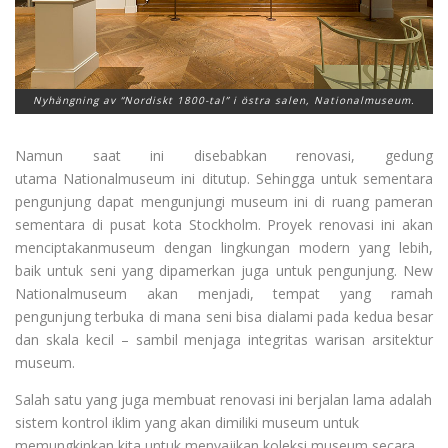
Nyhängning av “Nordiskt 1800-tal” i östra salen, Nationalmuseum.
Namun saat ini disebabkan renovasi
,
gedung
utama
Nationalmuseum
ini
ditutup
. Sehingga untuk sementara
pengunjung dapat mengunjungi museum ini
di
ruang pameran
sementara
di pusat kota
Stockholm
.
Proyek renovasi ini akan
menciptakanmuseum dengan lingkungan modern yang lebih,
baik untuk seni yang dipamerkan juga untuk pengunjung. New
Nationalmuseum akan menjadi, tempat yang ramah
pengunjung terbuka di mana seni bisa dialami pada kedua besar
dan skala kecil – sambil menjaga integritas warisan arsitektur
museum.
Salah satu yang juga membuat renovasi ini berjalan lama adalah
sistem kontrol iklim yang akan dimiliki museum untuk
memungkinkan kita untuk menyajikan koleksi museum secara