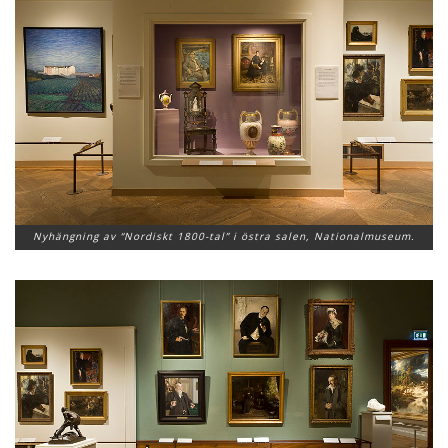
Nyhängning av “Nordiskt 1800-tal” i östra salen, Nationalmuseum.