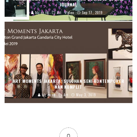
JOURNAL
blj.co.id
Art
Video
Sep 17, 2019
ART MOMENTS JAKARTA: SUGUHAN SENI KONTEMPORER
NAN KOMPLIT
blj.co.id
Art
May 3, 2019
0