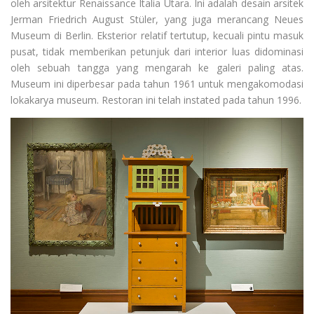
oleh arsitektur Renaissance Italia Utara. Ini adalah desain arsitek
Jerman Friedrich August Stüler, yang juga merancang Neues
Museum di Berlin. Eksterior relatif tertutup, kecuali pintu masuk
pusat, tidak memberikan petunjuk dari interior luas didominasi
oleh sebuah tangga yang mengarah ke galeri paling atas.
Museum ini diperbesar pada tahun 1961 untuk mengakomodasi
lokakarya museum. Restoran ini telah instated pada tahun 1996.