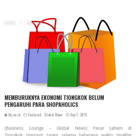
Home
Featured
MEMBURUKNYA EKONOMI TIONGKOK BELUM
PENGARUHI PARA SHOPAHOLICS
blj.co.id
Featured
Global News
Sep 1, 2015
(Business Lounge – Global News) Pasar saham di
Tiongkok merosot tajam selama beberapa waktu terakhir