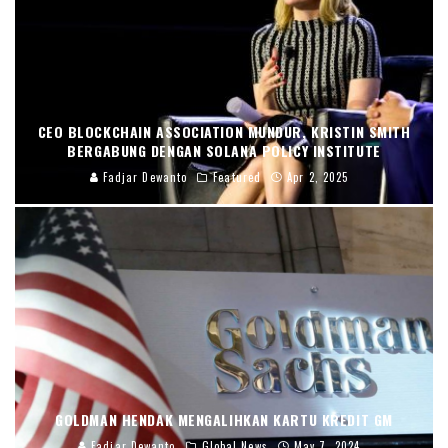
CEO BLOCKCHAIN ASSOCIATION MUNDUR, KRISTIN SMITH
BERGABUNG DENGAN SOLANA POLICY INSTITUTE
Fadjar Dewanto
Featured
Apr 2, 2025
GOLDMAN HENDAK MENGALIHKAN KARTU KREDIT GM
Fadjar Dewanto
Global News
May 7, 2024