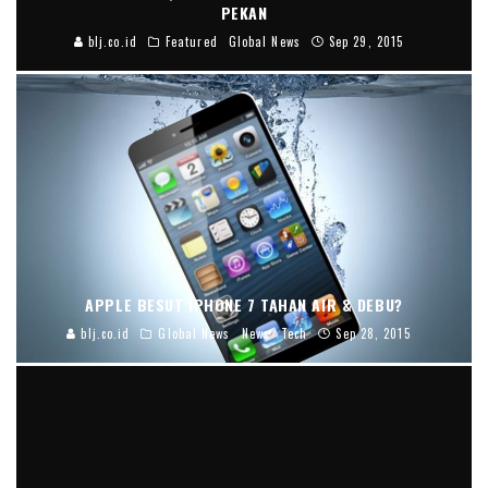
PEKAN
blj.co.id
Featured
Global News
Sep 29, 2015
APPLE BESUT IPHONE 7 TAHAN AIR & DEBU?
blj.co.id
Global News
News
Tech
Sep 28, 2015