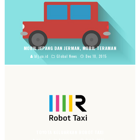
MOBIL JEPANG DAN JERMAN, MOBIL TERAMAN
blj.co.id
Global News
Dec 10, 2015
TOYOTA KELUARKAN ROBOT TAXI