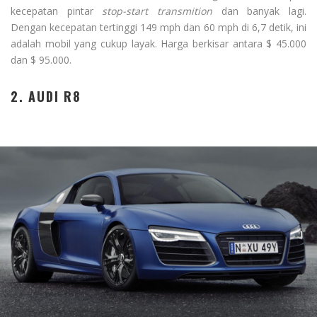
kecepatan pintar
stop-start
transmition
dan banyak lagi.
Dengan kecepatan tertinggi 149 mph dan 60 mph di 6,7 detik, ini
adalah mobil yang cukup layak. Harga berkisar antara $ 45.000
dan $ 95.000.
2. AUDI R8