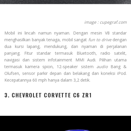
image : cupegraf.com
Mobil ini lincah namun nyaman. Dengan mesin V8 standar
menghasilkan banyak tenaga, mobil sangat
fun to drive
dengan
dua kursi lapang, mendukung, dan nyaman di perjalanan
panjang. Fitur standar termasuk Bluetooth, radio satelit,
navigasi dan sistem infotainment MMI Audi. Pilihan utama
termasuk kamera spion, 12-speaker sistem
audio
Bang &
Olufsen, sensor parkir depan dan belakang dan koneksi iPod.
Kecepatannya 60 mph hanya dalam 3,2 detik.
3. CHEVROLET CORVETTE C6 ZR1