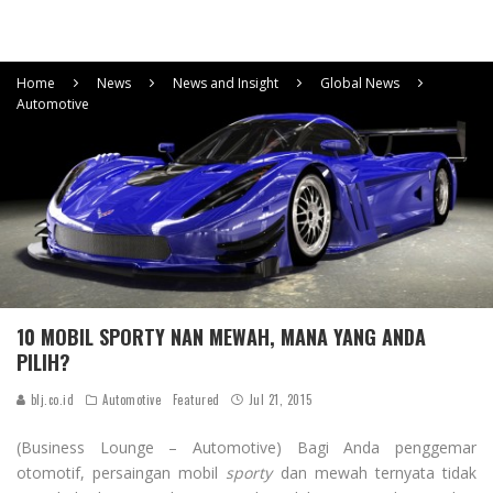
Home
News
News and Insight
Global News
Automotive
10 MOBIL SPORTY NAN MEWAH, MANA YANG ANDA
PILIH?
blj.co.id
Automotive
Featured
Jul 21, 2015
(Business Lounge – Automotive) Bagi Anda penggemar
otomotif, persaingan mobil
sporty
dan mewah ternyata tidak