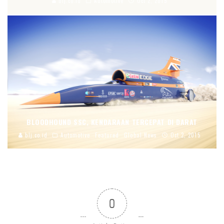
blj.co.id
Automotive
Oct 2, 2015
BLOODHOUND SSC, KENDARAAN TERCEPAT DI DARAT
blj.co.id
Automotive
Featured
Global News
Oct 2, 2015
0