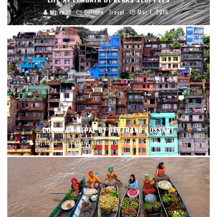
blj.co.id
Culture
Travel
Mar 1, 2016
COLOR OF NEPAL BY BERTRAND GOSSART
blj.co.id
Culture
Featured
Travel
Feb 11, 2016