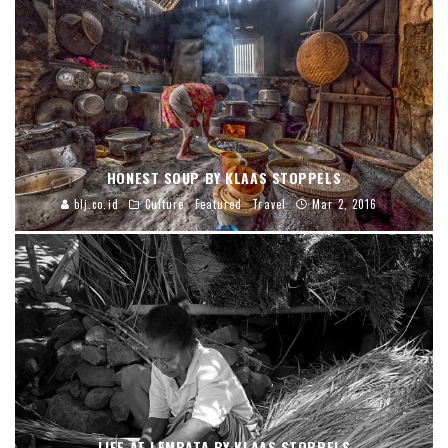
HONEST SOUP BY KLAAS STOPPELS
blj.co.id
Culture
Featured
Travel
Mar 2, 2016
LIFE AT LEMBATA BY KLAAS STOPPELS