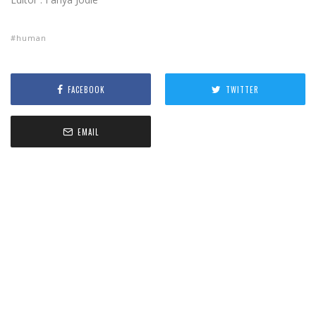
human
FACEBOOK
TWITTER
EMAIL