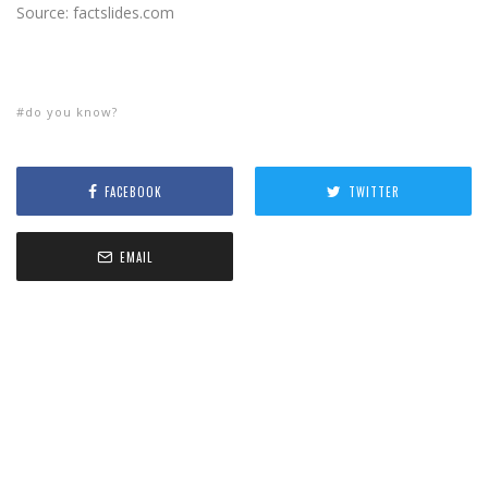
Source: factslides.com
do you know?
FACEBOOK
TWITTER
EMAIL