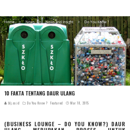
Home
News
News and Insight
Do You Know ?
10 FAKTA TENTANG DAUR ULANG
blj.co.id
Do You Know ?
Featured
Mar 18, 2015
(BUSINESS LOUNGE – DO YOU KNOW?) DAUR
ULANG MERUPAKAN PROSES UNTUK