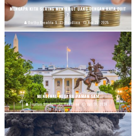
MENGAPA KITA SERING MENYEBUT UANG DENGAN KATA DUIT
?
Dorthy Rosalita S
Headline
Nov 25, 2025
MENGENAL NEGARA PAMAN SAM
Tiurlan Silaban
Headline
Jul 19, 2024