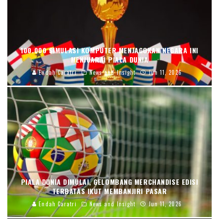
100.000 SIMULASI KOMPUTER MENJAGOKAN NEGARA INI
MENJUARAI PIALA DUNIA
Endah Caratri
News and Insight
Jun 11, 2026
PIALA DUNIA DIMULAI, GELOMBANG MERCHANDISE EDISI
TERBATAS IKUT MEMBANJIRI PASAR
Endah Caratri
News and Insight
Jun 11, 2026